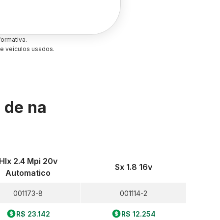
ormativa.
e veículos usados.
s de
na
Hlx 2.4 Mpi 20v
Sx 1.8 16v
Automatico
001173-8
001114-2
R$ 23.142
R$ 12.254