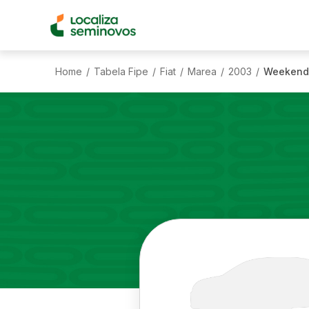
Home
Tabela Fipe
Fiat
Marea
2003
Weekend 
/
/
/
/
/