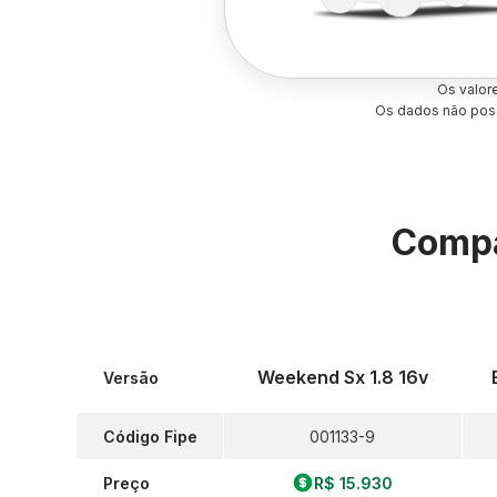
Os valor
Os dados não poss
Compa
Weekend Sx 1.8 16v
Versão
Código Fipe
001133-9
Preço
R$ 15.930