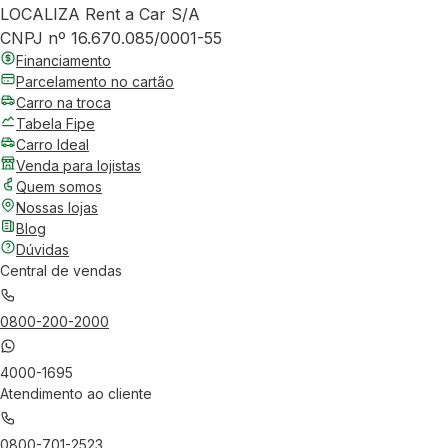
LOCALIZA Rent a Car S/A
CNPJ nº 16.670.085/0001-55
Financiamento
Parcelamento no cartão
Carro na troca
Tabela Fipe
Carro Ideal
Venda para lojistas
Quem somos
Nossas lojas
Blog
Dúvidas
Central de vendas
0800-200-2000
4000-1695
Atendimento ao cliente
0800-701-2523