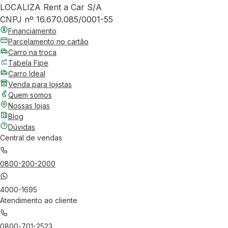
LOCALIZA Rent a Car S/A
CNPJ nº 16.670.085/0001-55
Financiamento
Parcelamento no cartão
Carro na troca
Tabela Fipe
Carro Ideal
Venda para lojistas
Quem somos
Nossas lojas
Blog
Dúvidas
Central de vendas
0800-200-2000
4000-1695
Atendimento ao cliente
0800-701-2523