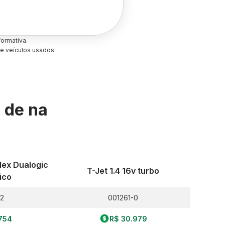
ormativa.
e veículos usados.
s de
na
Flex Dualogic
T-Jet 1.4 16v turbo
ico
-2
001261-0
754
R$ 30.979