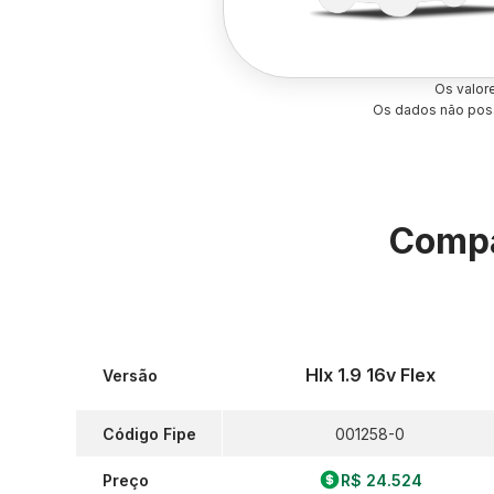
Os valor
Os dados não poss
Compa
Hlx 1.9 16v Flex
Versão
Código Fipe
001258-0
Preço
R$ 24.524