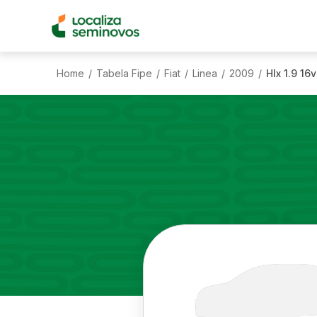
Home
Tabela Fipe
Fiat
Linea
2009
Hlx 1.9 16v
/
/
/
/
/