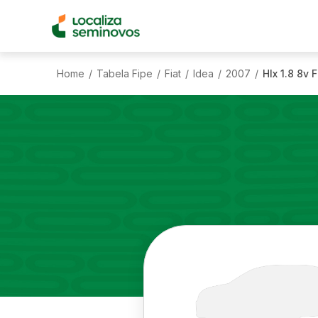
Home
Tabela Fipe
Fiat
Idea
2007
Hlx 1.8 8v F
/
/
/
/
/