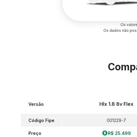
Os valor
Os dados não poss
Compa
Hlx 1.8 8v Flex
Versão
Código Fipe
001229-7
Preço
R$ 25.499