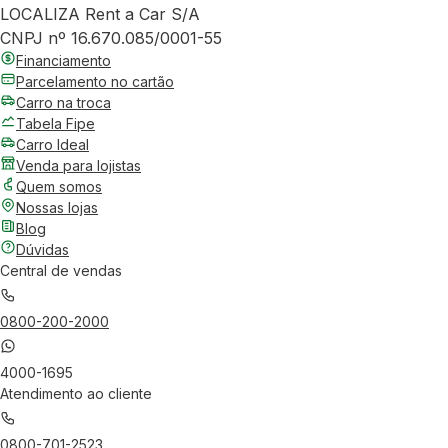
LOCALIZA Rent a Car S/A
CNPJ nº 16.670.085/0001-55
Financiamento
Parcelamento no cartão
Carro na troca
Tabela Fipe
Carro Ideal
Venda para lojistas
Quem somos
Nossas lojas
Blog
Dúvidas
Central de vendas
0800-200-2000
4000-1695
Atendimento ao cliente
0800-701-2523