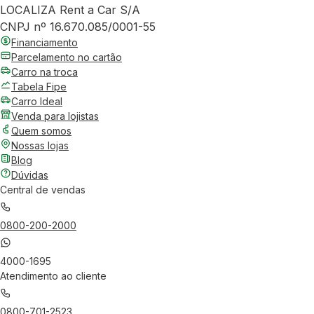
LOCALIZA Rent a Car S/A
CNPJ nº 16.670.085/0001-55
Financiamento
Parcelamento no cartão
Carro na troca
Tabela Fipe
Carro Ideal
Venda para lojistas
Quem somos
Nossas lojas
Blog
Dúvidas
Central de vendas
0800-200-2000
4000-1695
Atendimento ao cliente
0800-701-2523