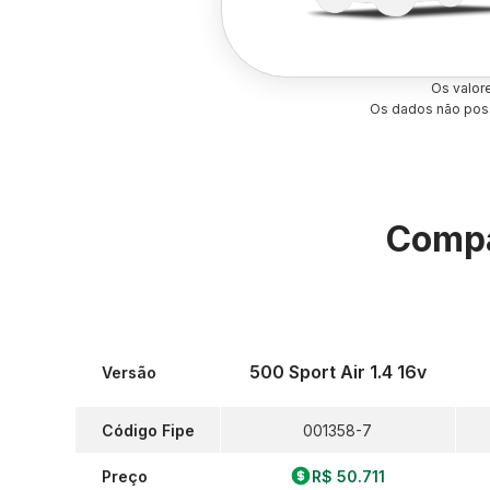
Os valor
Os dados não poss
Compa
500 Sport Air 1.4 16v
Versão
Código Fipe
001358-7
Preço
R$ 50.711