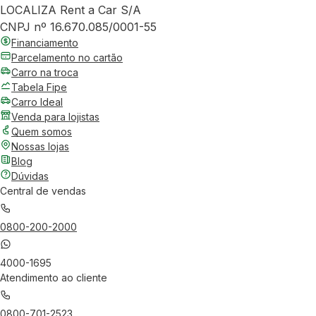
LOCALIZA Rent a Car S/A
CNPJ nº 16.670.085/0001-55
Financiamento
Parcelamento no cartão
Carro na troca
Tabela Fipe
Carro Ideal
Venda para lojistas
Quem somos
Nossas lojas
Blog
Dúvidas
Central de vendas
0800-200-2000
4000-1695
Atendimento ao cliente
0800-701-2523