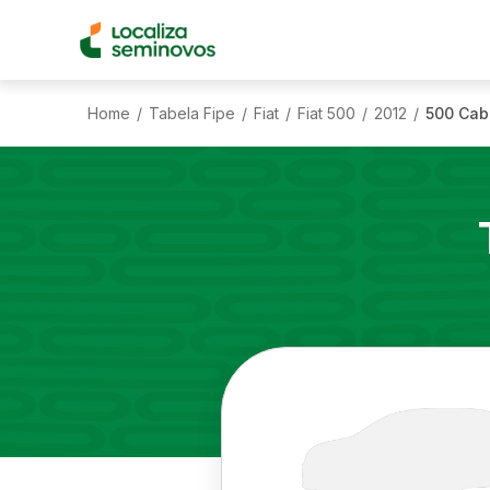
Home
Tabela Fipe
Fiat
Fiat 500
2012
500 Cabr
/
/
/
/
/