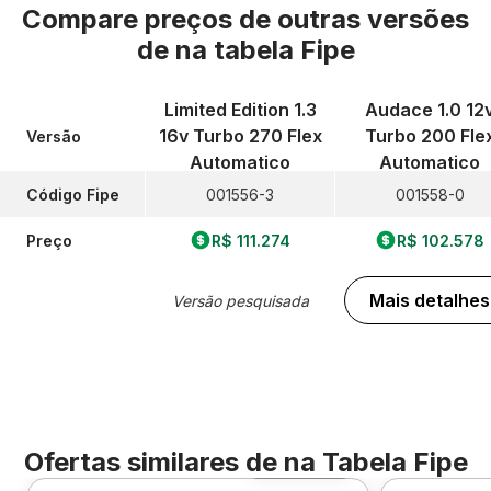
Compare preços de outras versões
de
na tabela Fipe
Limited Edition 1.3
Audace 1.0 12
16v Turbo 270 Flex
Turbo 200 Fle
Versão
Automatico
Automatico
Código Fipe
001556-3
001558-0
Preço
R$ 111.274
R$ 102.578
Mais detalhes
Versão pesquisada
Ofertas similares de
na Tabela Fipe
Foto 360º