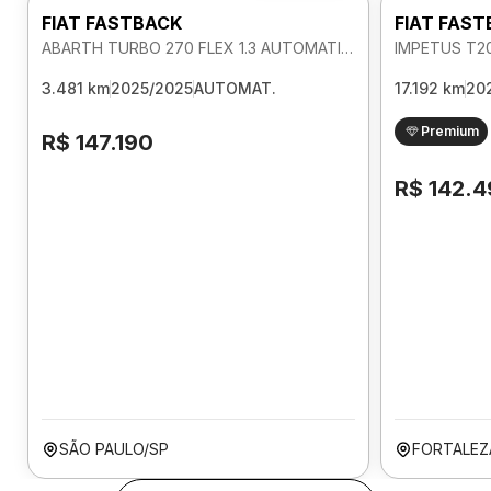
FIAT FASTBACK
FIAT FAS
ABARTH TURBO 270 FLEX 1.3 AUTOMATICO
3.481 km
2025/2025
AUTOMAT.
17.192 km
20
Premium
R$ 147.190
R$ 142.
SÃO PAULO/SP
FORTALEZ