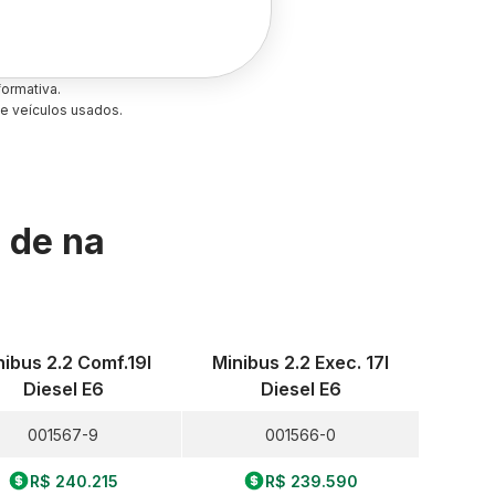
ormativa.
e veículos usados.
s de
na
nibus 2.2 Comf.19l
Minibus 2.2 Exec. 17l
Diesel E6
Diesel E6
001567-9
001566-0
R$ 240.215
R$ 239.590