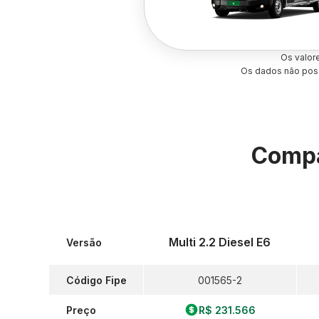
Os valor
Os dados não poss
Compa
Multi 2.2 Diesel E6
Versão
Código Fipe
001565-2
Preço
R$ 231.566