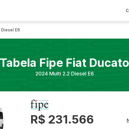
C
2 Diesel E6
Tabela Fipe
Fiat
Ducat
2024
Multi 2.2 Diesel E6
R$ 231.566