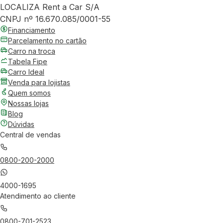
LOCALIZA Rent a Car S/A
CNPJ nº 16.670.085/0001-55
Financiamento
Parcelamento no cartão
Carro na troca
Tabela Fipe
Carro Ideal
Venda para lojistas
Quem somos
Nossas lojas
Blog
Dúvidas
Central de vendas
0800-200-2000
4000-1695
Atendimento ao cliente
0800-701-2523