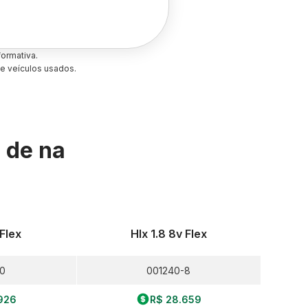
ormativa.
e veículos usados.
s de
na
 Flex
Hlx 1.8 8v Flex
-0
001240-8
926
R$ 28.659