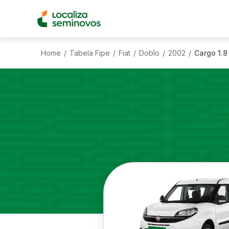
Home
Tabela Fipe
Fiat
Doblo
2002
Cargo 1.8
/
/
/
/
/