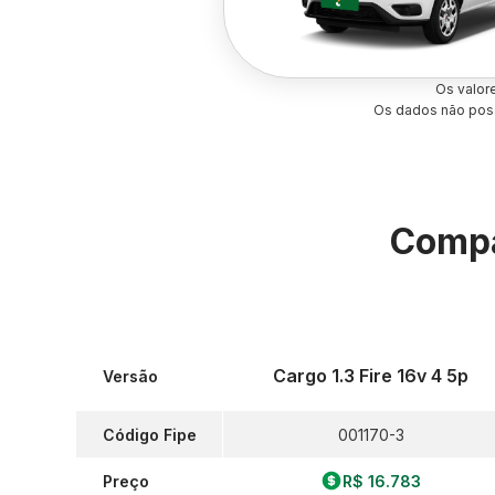
Os valor
Os dados não poss
Compa
Cargo 1.3 Fire 16v 4 5p
Versão
Código Fipe
001170-3
Preço
R$ 16.783