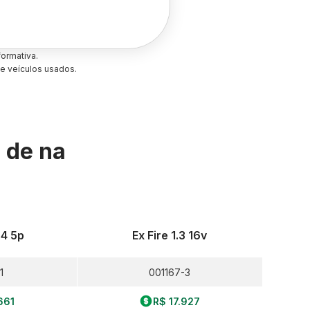
ormativa.
e veículos usados.
s de
na
 4 5p
Ex Fire 1.3 16v
1
001167-3
661
R$ 17.927