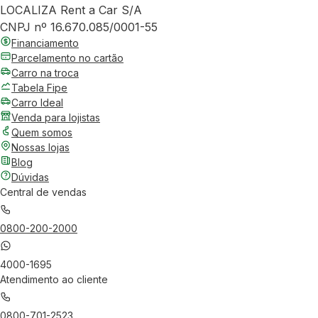
LOCALIZA Rent a Car S/A
CNPJ nº 16.670.085/0001-55
Financiamento
Parcelamento no cartão
Carro na troca
Tabela Fipe
Carro Ideal
Venda para lojistas
Quem somos
Nossas lojas
Blog
Dúvidas
Central de vendas
0800-200-2000
4000-1695
Atendimento ao cliente
0800-701-2523