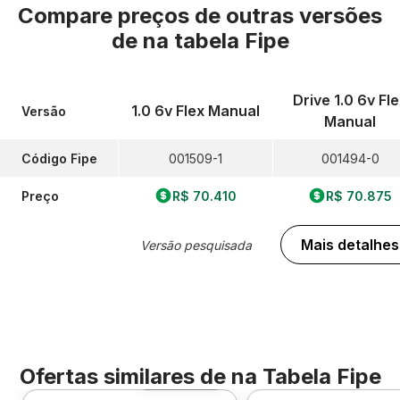
Compare preços de outras versões
de
na tabela Fipe
Drive 1.0 6v Fl
1.0 6v Flex Manual
Versão
Manual
Código Fipe
001509-1
001494-0
Preço
R$ 70.410
R$ 70.875
Mais detalhes
Versão pesquisada
Ofertas similares de
na Tabela Fipe
Foto 360º