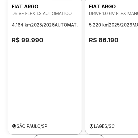
FIAT ARGO
FIAT ARGO
DRIVE FLEX 1.3 AUTOMATICO
DRIVE 1.0 6V FLEX MA
4.164 km
2025/2026
AUTOMAT.
5.220 km
2025/2026
M
R$ 99.990
R$ 86.190
SÃO PAULO/SP
LAGES/SC