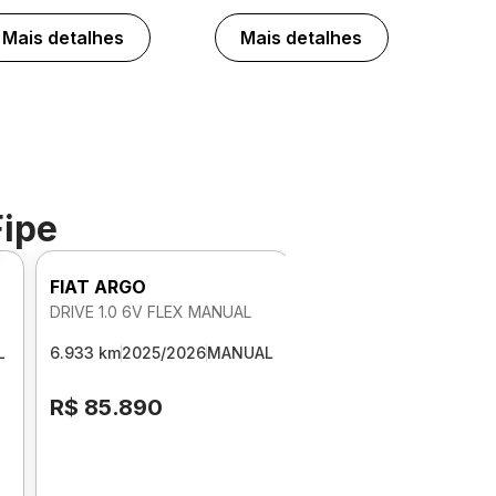
Mais detalhes
Mais detalhes
Fipe
FIAT ARGO
DRIVE 1.0 6V FLEX MANUAL
L
6.933 km
2025/2026
MANUAL
R$ 85.890