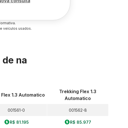
Nova consulta
ormativa.
e veículos usados.
s de
na
Trekking Flex 1.3
 Flex 1.3 Automatico
Automatico
001561-0
001562-8
R$ 81.195
R$ 85.977