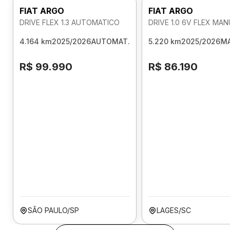
FIAT ARGO
FIAT ARGO
DRIVE FLEX 1.3 AUTOMATICO
DRIVE 1.0 6V FLEX MA
4.164 km
2025/2026
AUTOMAT.
5.220 km
2025/2026
M
R$ 99.990
R$ 86.190
SÃO PAULO/SP
LAGES/SC