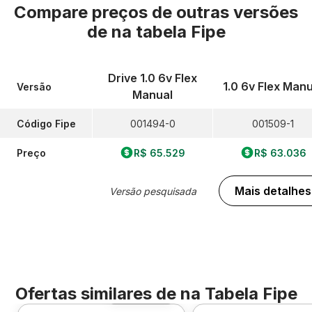
Compare preços de outras versões
de
na tabela Fipe
Drive 1.0 6v Flex
1.0 6v Flex Manu
Versão
Manual
Código Fipe
001494-0
001509-1
Preço
R$ 65.529
R$ 63.036
Mais detalhes
Versão pesquisada
Ofertas similares de
na Tabela Fipe
Foto 360º