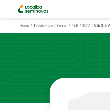
Home
Tabela Fipe
Ferrari
488
2017
Gtb 3.9 
/
/
/
/
/