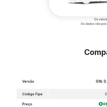
Os valor
Os dados não poss
Compa
Gtb 3
Versão
Código Fipe
0
Preço
R$