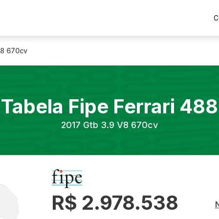
C
V8 670cv
Tabela Fipe
Ferrari
488
2017
Gtb 3.9 V8 670cv
R$ 2.978.538