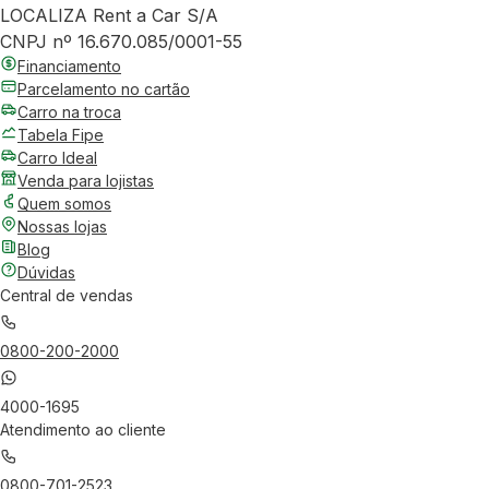
LOCALIZA Rent a Car S/A
CNPJ nº 16.670.085/0001-55
Financiamento
Parcelamento no cartão
Carro na troca
Tabela Fipe
Carro Ideal
Venda para lojistas
Quem somos
Nossas lojas
Blog
Dúvidas
Central de vendas
0800-200-2000
4000-1695
Atendimento ao cliente
0800-701-2523