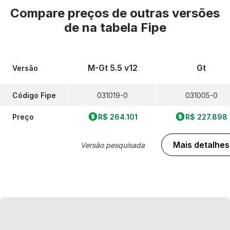
Compare preços de outras versões
de
na tabela Fipe
M-Gt 5.5 v12
Gt
Versão
Código Fipe
031019-0
031005-0
Preço
R$ 264.101
R$ 227.898
Mais detalhes
Versão pesquisada