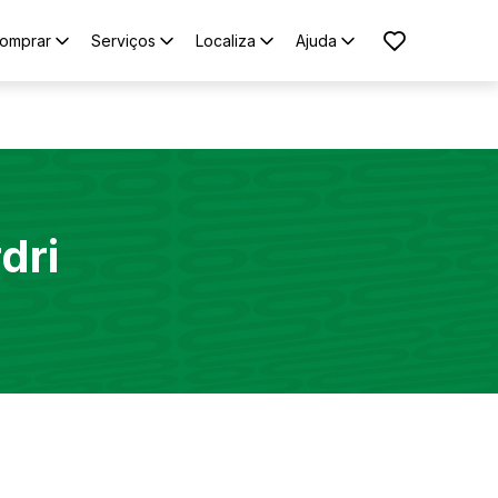
omprar
Serviços
Localiza
Ajuda
rdri