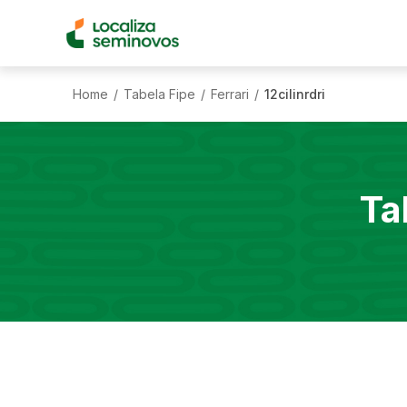
Home
Tabela Fipe
Ferrari
12cilinrdri
/
/
/
Ta