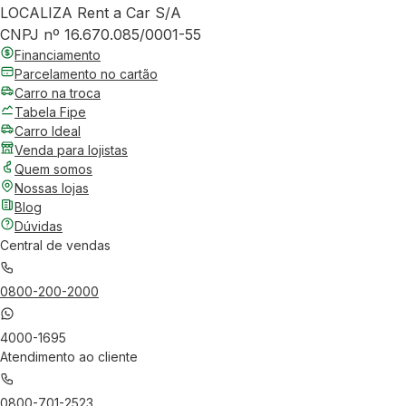
LOCALIZA Rent a Car S/A
CNPJ nº 16.670.085/0001-55
Financiamento
Parcelamento no cartão
Carro na troca
Tabela Fipe
Carro Ideal
Venda para lojistas
Quem somos
Nossas lojas
Blog
Dúvidas
Central de vendas
0800-200-2000
4000-1695
Atendimento ao cliente
0800-701-2523