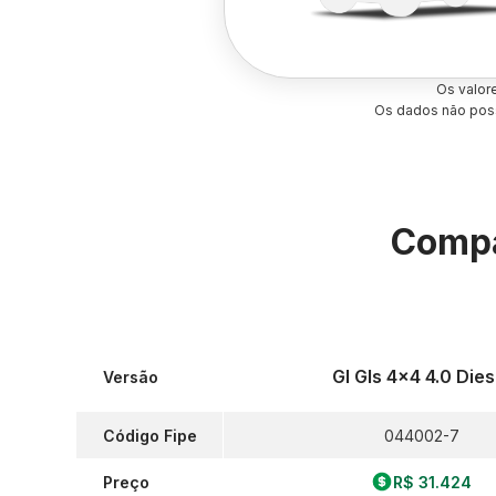
Os valor
Os dados não poss
Compa
Gl Gls 4x4 4.0 Dies
Versão
Código Fipe
044002-7
Preço
R$ 31.424