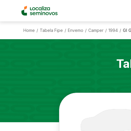
Home
Tabela Fipe
Envemo
Camper
1994
Gl 
/
/
/
/
/
Ta