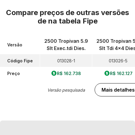
Compare preços de outras versões
de
na tabela Fipe
2500 Tropivan 5.9
2500 Tropivan 5
Versão
Slt Exec.tdi Dies.
Slt Tdi 4x4 Dies
Código Fipe
013028-1
013026-5
Preço
R$ 162.738
R$ 162.127
Mais detalhes
Versão pesquisada