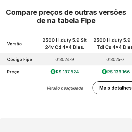
Compare preços de outras versões
de
na tabela Fipe
2500 H.duty 5.9 Slt
2500 H.duty 5.9 
Versão
24v Cd 4x4 Dies.
Tdi Cs 4x4 Dies
Código Fipe
013024-9
013025-7
Preço
R$ 137.824
R$ 136.166
Mais detalhes
Versão pesquisada