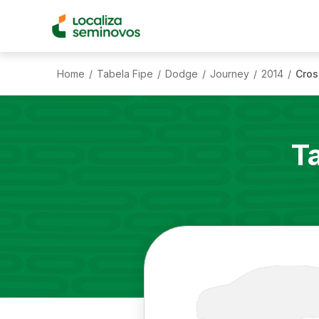
Home
Tabela Fipe
Dodge
Journey
2014
Cros
/
/
/
/
/
T