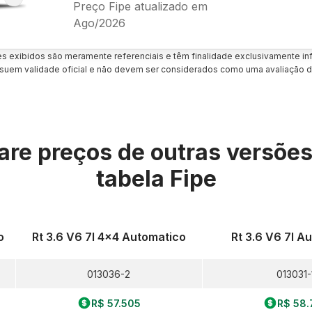
Preço Fipe atualizado em
Ago/2026
es exibidos são meramente referenciais e têm finalidade exclusivamente inf
uem validade oficial e não devem ser considerados como uma avaliação d
re preços de outras versõe
tabela Fipe
o
Rt 3.6 V6 7l 4x4 Automatico
Rt 3.6 V6 7l A
013036-2
013031-
R$ 57.505
R$ 58.