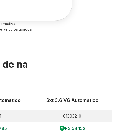
ormativa.
e veículos usados.
s de
na
utomatico
Sxt 3.6 V6 Automatico
1
013032-0
785
R$ 54.152