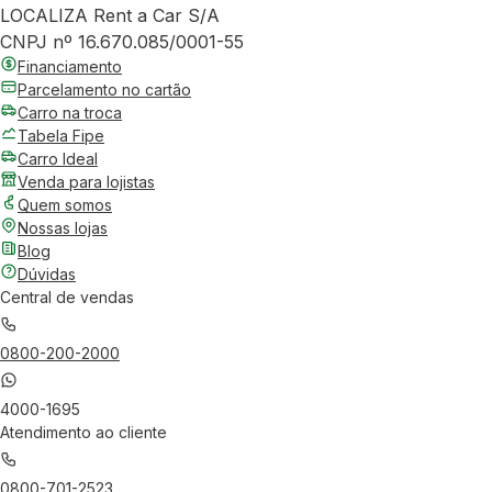
LOCALIZA Rent a Car S/A
CNPJ nº 16.670.085/0001-55
Financiamento
Parcelamento no cartão
Carro na troca
Tabela Fipe
Carro Ideal
Venda para lojistas
Quem somos
Nossas lojas
Blog
Dúvidas
Central de vendas
0800-200-2000
4000-1695
Atendimento ao cliente
0800-701-2523