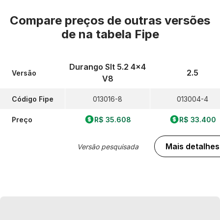
Compare preços de outras versões
de
na tabela Fipe
Durango Slt 5.2 4x4
2.5
Versão
V8
Código Fipe
013016-8
013004-4
Preço
R$ 35.608
R$ 33.400
Mais detalhes
Versão pesquisada