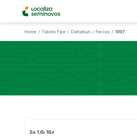
Home
Tabela Fipe
Daihatsun
Feroza
1997
/
/
/
/
Sx 1.6i 16v