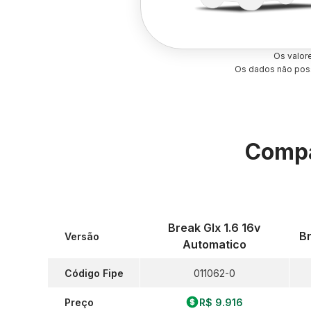
Os valor
Os dados não poss
Compa
Break Glx 1.6 16v
Br
Versão
Automatico
Código Fipe
011062-0
Preço
R$ 9.916