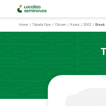
Home
Tabela Fipe
Citroen
Xsara
2002
Break 
/
/
/
/
/
T