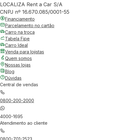
LOCALIZA Rent a Car S/A
CNPJ nº 16.670.085/0001-55
Financiamento
Parcelamento no cartão
Carro na troca
Tabela Fipe
Carro Ideal
Venda para lojistas
Quem somos
Nossas lojas
Blog
Dúvidas
Central de vendas
0800-200-2000
4000-1695
Atendimento ao cliente
0800-701-2523