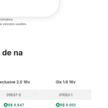
ormativa.
e veículos usados.
s de
na
xclusive 2.0 16v
Glx 1.6 16v
011037-0
011053-1
R$ 9.847
R$ 9.655