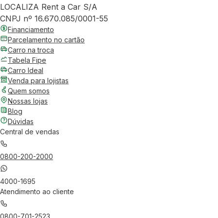
LOCALIZA Rent a Car S/A
CNPJ nº 16.670.085/0001-55
Financiamento
Parcelamento no cartão
Carro na troca
Tabela Fipe
Carro Ideal
Venda para lojistas
Quem somos
Nossas lojas
Blog
Dúvidas
Central de vendas
0800-200-2000
4000-1695
Atendimento ao cliente
0800-701-2523