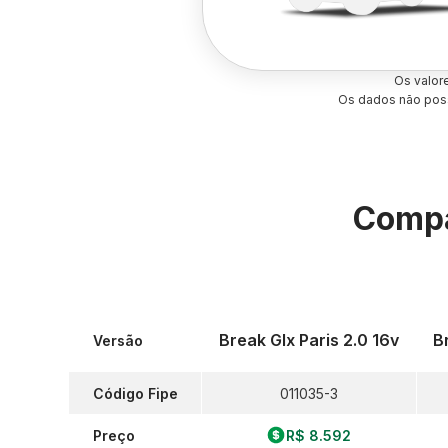
Os valor
Os dados não poss
Compa
Break Glx Paris 2.0 16v
B
Versão
Código Fipe
011035-3
Preço
R$ 8.592