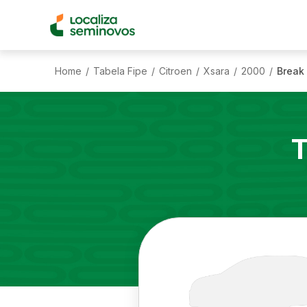
Home
Tabela Fipe
Citroen
Xsara
2000
Break 
/
/
/
/
/
T