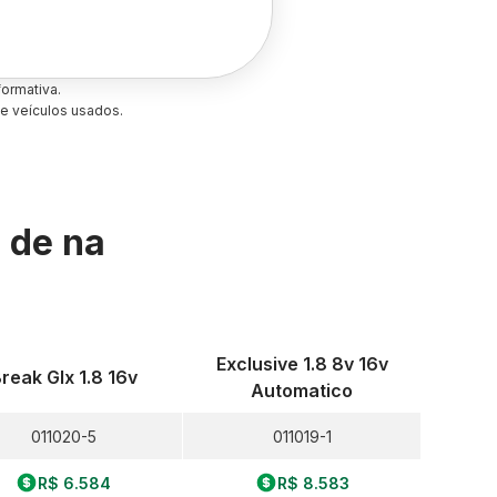
ormativa.
e veículos usados.
s de
na
Exclusive 1.8 8v 16v
reak Glx 1.8 16v
Automatico
011020-5
011019-1
R$ 6.584
R$ 8.583