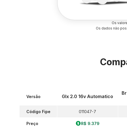
Os valor
Os dados não poss
Compa
Br
Glx 2.0 16v Automatico
Versão
Código Fipe
011047-7
Preço
R$ 9.379