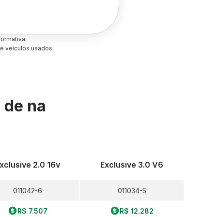
ormativa.
e veículos usados.
s de
na
xclusive 2.0 16v
Exclusive 3.0 V6
011042-6
011034-5
R$ 7.507
R$ 12.282