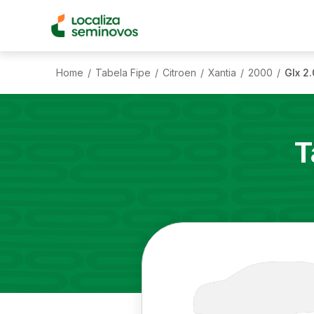
Home
Tabela Fipe
Citroen
Xantia
2000
Glx 2
/
/
/
/
/
T