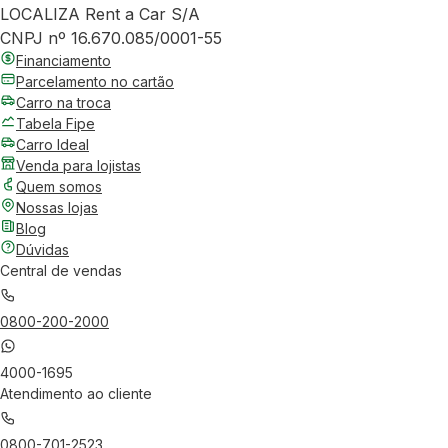
LOCALIZA Rent a Car S/A
CNPJ nº 16.670.085/0001-55
Financiamento
Parcelamento no cartão
Carro na troca
Tabela Fipe
Carro Ideal
Venda para lojistas
Quem somos
Nossas lojas
Blog
Dúvidas
Central de vendas
0800-200-2000
4000-1695
Atendimento ao cliente
0800-701-2523