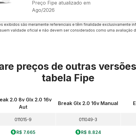
Preço Fipe atualizado em
Ago/2026
es exibidos são meramente referenciais e têm finalidade exclusivamente inf
uem validade oficial e não devem ser considerados como uma avaliação d
re preços de outras versõe
tabela Fipe
eak 2.0 8v Glx 2.0 16v
Break Glx 2.0 16v Manual
E
Aut
011015-9
011049-3
R$ 7.665
R$ 8.824