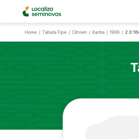
Home
Tabela Fipe
Citroen
Xantia
1996
2.0 16
/
/
/
/
/
T