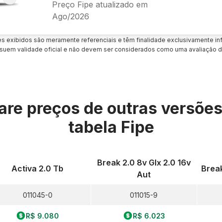
Preço Fipe atualizado em
Ago/2026
es exibidos são meramente referenciais e têm finalidade exclusivamente inf
uem validade oficial e não devem ser considerados como uma avaliação d
re preços de outras versõe
tabela Fipe
Break 2.0 8v Glx 2.0 16v
Activa 2.0 Tb
Break
Aut
011045-0
011015-9
R$ 9.080
R$ 6.023