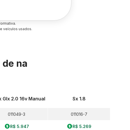
ormativa.
e veículos usados.
s de
na
 Glx 2.0 16v Manual
Sx 1.8
011049-3
011016-7
R$ 5.947
R$ 5.269