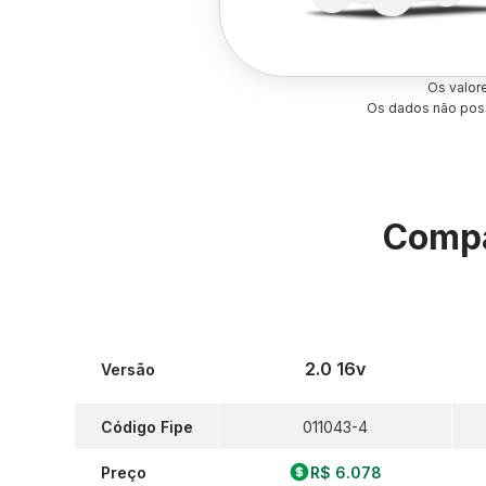
Os valor
Os dados não poss
Compa
2.0 16v
Versão
Código Fipe
011043-4
Preço
R$ 6.078