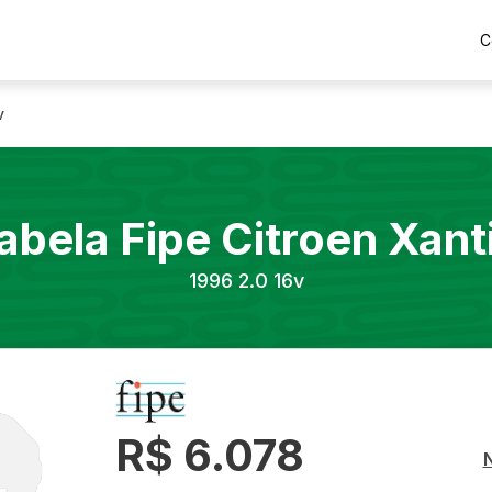
C
v
abela Fipe
Citroen
Xant
1996
2.0 16v
R$ 6.078