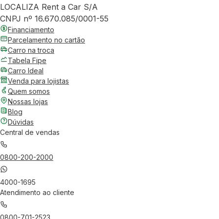
LOCALIZA Rent a Car S/A
CNPJ nº 16.670.085/0001-55
Financiamento
Parcelamento no cartão
Carro na troca
Tabela Fipe
Carro Ideal
Venda para lojistas
Quem somos
Nossas lojas
Blog
Dúvidas
Central de vendas
0800-200-2000
4000-1695
Atendimento ao cliente
0800-701-2523