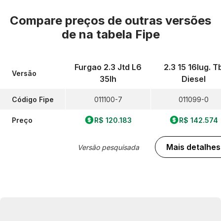
Compare preços de outras versões
de
na tabela Fipe
Furgao 2.3 Jtd L6
2.3 15 16lug. T
Versão
35lh
Diesel
Código Fipe
011100-7
011099-0
Preço
R$ 120.183
R$ 142.574
Mais detalhes
Versão pesquisada