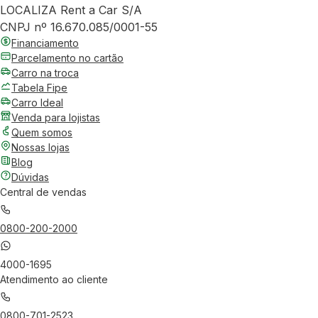
LOCALIZA Rent a Car S/A
CNPJ nº 16.670.085/0001-55
Financiamento
Parcelamento no cartão
Carro na troca
Tabela Fipe
Carro Ideal
Venda para lojistas
Quem somos
Nossas lojas
Blog
Dúvidas
Central de vendas
0800-200-2000
4000-1695
Atendimento ao cliente
0800-701-2523