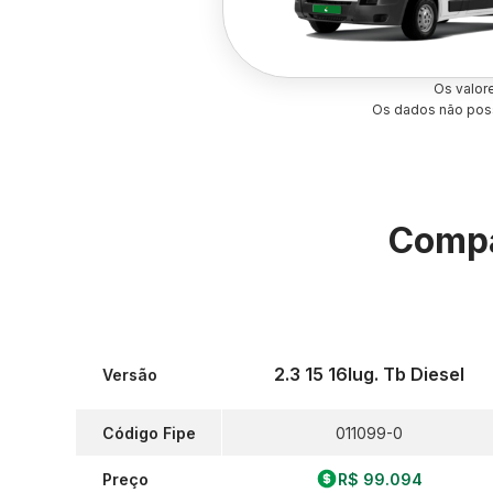
Os valor
Os dados não poss
Compa
2.3 15 16lug. Tb Diesel
Versão
Código Fipe
011099-0
Preço
R$ 99.094