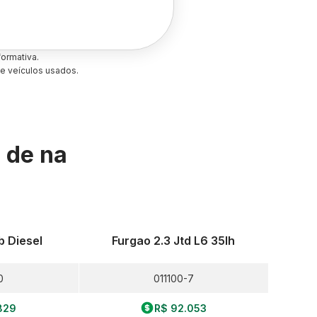
ormativa.
e veículos usados.
s de
na
b Diesel
Furgao 2.3 Jtd L6 35lh
0
011100-7
829
R$ 92.053