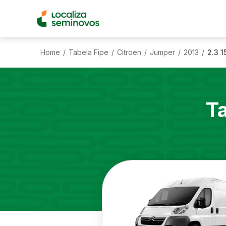
Home
Tabela Fipe
Citroen
Jumper
2013
2.3 1
/
/
/
/
/
T