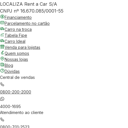
LOCALIZA Rent a Car S/A
CNPJ nº 16.670.085/0001-55
Financiamento
Parcelamento no cartão
Carro na troca
Tabela Fipe
Carro Ideal
Venda para lojistas
Quem somos
Nossas lojas
Blog
Dúvidas
Central de vendas
0800-200-2000
4000-1695
Atendimento ao cliente
0800-701-2523