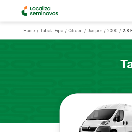
Home
Tabela Fipe
Citroen
Jumper
2000
2.8 
/
/
/
/
/
T