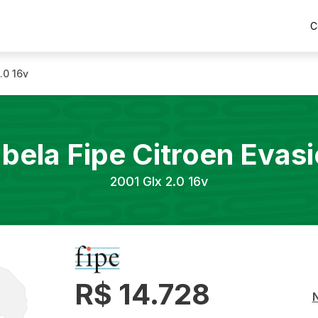
C
.0 16v
bela Fipe
Citroen
Evasi
2001
Glx 2.0 16v
R$ 14.728