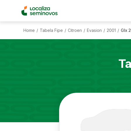
Home
Tabela Fipe
Citroen
Evasion
2001
Glx 2
/
/
/
/
/
Ta