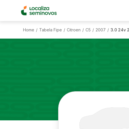
Home
Tabela Fipe
Citroen
C5
2007
3.0 24v 
/
/
/
/
/