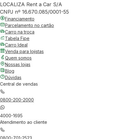
LOCALIZA Rent a Car S/A
CNPJ nº 16.670.085/0001-55
Financiamento
Parcelamento no cartão
Carro na troca
Tabela Fipe
Carro Ideal
Venda para lojistas
Quem somos
Nossas lojas
Blog
Dúvidas
Central de vendas
0800-200-2000
4000-1695
Atendimento ao cliente
0800-701-2523