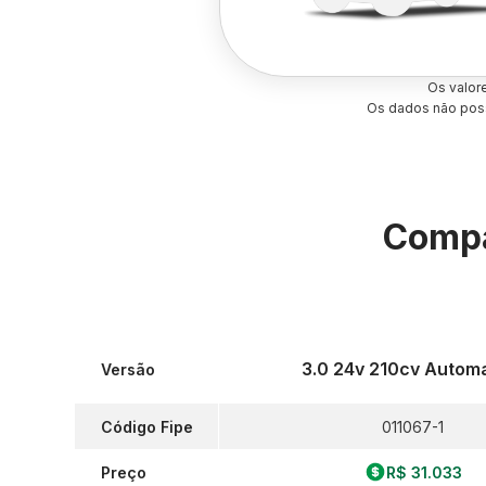
Os valor
Os dados não poss
Compa
3.0 24v 210cv Autom
Versão
Código Fipe
011067-1
Preço
R$ 31.033