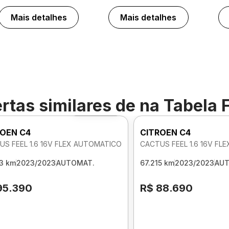
Mais detalhes
Mais detalhes
rtas similares de
na Tabela 
Foto 360º
ROEN C4
CITROEN C4
US FEEL 1.6 16V FLEX AUTOMATICO
CACTUS FEEL 1.6 16V F
3 km
2023/2023
AUTOMAT.
67.215 km
2023/2023
AU
95.390
R$ 88.690