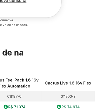
Nova consulta
ormativa.
e veículos usados.
s de
na
us Feel Pack 1.6 16v
Cactus Live 1.6 16v Flex
Flex Automatico
011197-0
011200-3
R$ 71.374
R$ 74.974