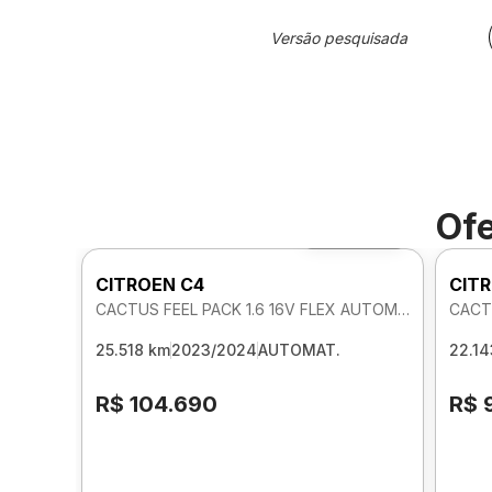
Versão pesquisada
Ofe
Foto 360º
CITROEN C4
CIT
CACTUS FEEL PACK 1.6 16V FLEX AUTOMATICO
CACT
25.518 km
2023/2024
AUTOMAT.
22.14
R$ 104.690
R$ 