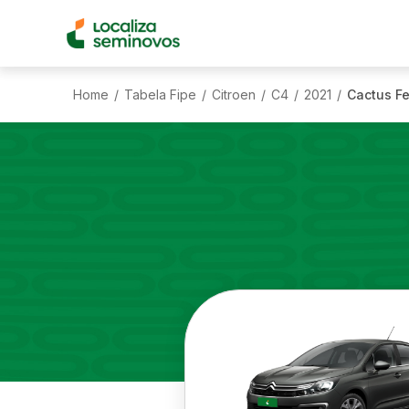
Home
Tabela Fipe
Citroen
C4
2021
Cactus Fe
/
/
/
/
/