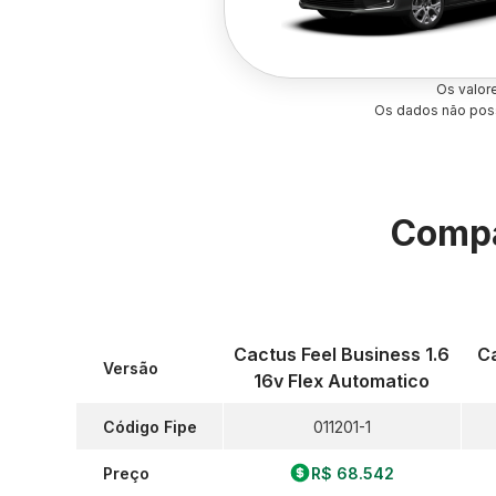
Os valor
Os dados não poss
Compa
Cactus Feel Business 1.6
Ca
Versão
16v Flex Automatico
Código Fipe
011201-1
Preço
R$ 68.542