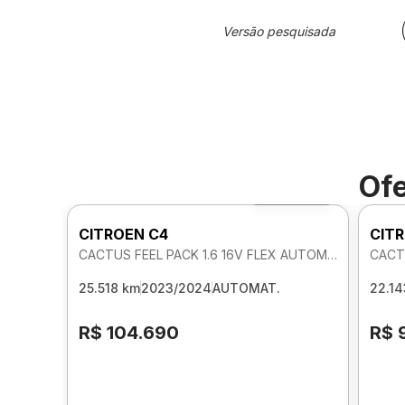
Versão pesquisada
Ofe
Foto 360º
CITROEN C4
CIT
CACTUS FEEL PACK 1.6 16V FLEX AUTOMATICO
CACT
25.518 km
2023/2024
AUTOMAT.
22.14
R$ 104.690
R$ 