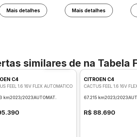
Mais detalhes
Mais detalhes
rtas similares de
na Tabela 
Foto 360º
ROEN C4
CITROEN C4
US FEEL 1.6 16V FLEX AUTOMATICO
CACTUS FEEL 1.6 16V F
3 km
2023/2023
AUTOMAT.
67.215 km
2023/2023
AU
95.390
R$ 88.690