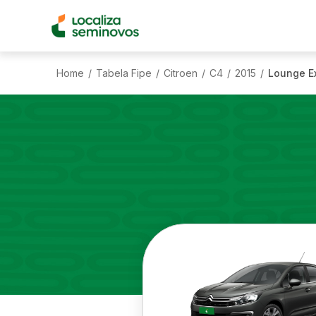
Home
Tabela Fipe
Citroen
C4
2015
Lounge Ex
/
/
/
/
/