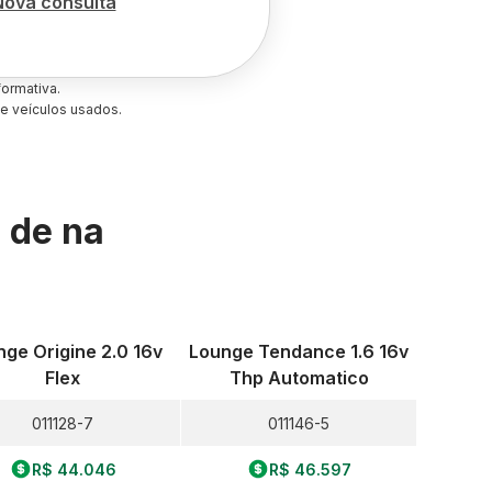
Nova consulta
ormativa.
e veículos usados.
s de
na
ge Origine 2.0 16v
Lounge Tendance 1.6 16v
Flex
Thp Automatico
011128-7
011146-5
R$ 44.046
R$ 46.597