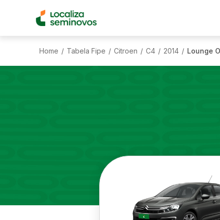
Home
Tabela Fipe
Citroen
C4
2014
Lounge Or
/
/
/
/
/