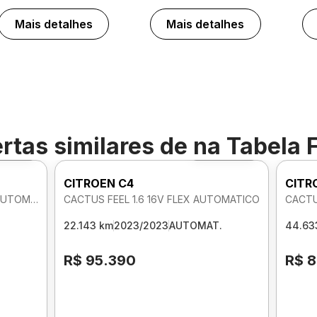
Mais detalhes
Mais detalhes
rtas similares de
na Tabela 
to 360º
Foto 360º
CITROEN C4
CITR
CACTUS FEEL PACK 1.6 16V FLEX AUTOMATICO
CACTUS FEEL 1.6 16V FLEX AUTOMATICO
CACTU
22.143 km
2023/2023
AUTOMAT.
44.63
R$ 95.390
R$ 