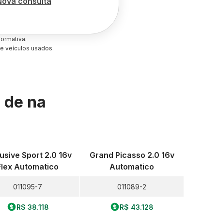
Nova consulta
ormativa.
e veículos usados.
s de
na
usive Sport 2.0 16v
Grand Picasso 2.0 16v
Flex Automatico
Automatico
011095-7
011089-2
R$ 38.118
R$ 43.128