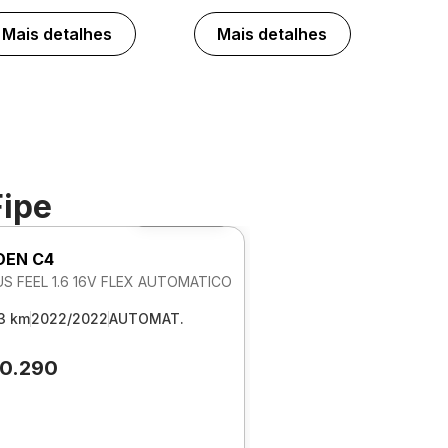
Mais detalhes
Mais detalhes
Fipe
Foto 360º
OEN C4
S FEEL 1.6 16V FLEX AUTOMATICO
3 km
2022/2022
AUTOMAT.
80.290