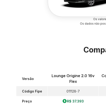
Os valor
Os dados não poss
Compa
Lounge Origine 2.0 16v
Co
Versão
Flex
Código Fipe
011128-7
Preço
R$ 37.393