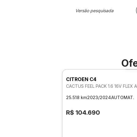
Versão pesquisada
Ofe
Fo
CITROEN C4
25.518 km
2023/2024
AUTOMAT.
R$ 104.690