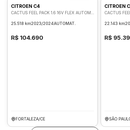
CITROEN C4
CITROEN 
CACTUS FEEL PACK 1.6 16V FLEX AUTOMATICO
CACTUS FEEL
25.518 km
2023/2024
AUTOMAT.
22.143 km
2
R$ 104.690
R$ 95.3
FORTALEZA/CE
SÃO PAUL