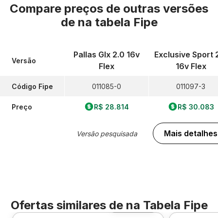
Compare preços de outras versões
de
na tabela Fipe
Pallas Glx 2.0 16v
Exclusive Sport 
Versão
Flex
16v Flex
Código Fipe
011085-0
011097-3
Preço
R$ 28.814
R$ 30.083
Mais detalhes
Versão pesquisada
Ofertas similares de
na Tabela Fipe
Foto 360º