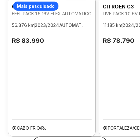
CITROEN C3
Mais pesquisado
CITROEN C3
FEEL PACK 1.6 16V FLEX AUTOMATICO
LIVE PACK 1.0 6
56.376 km
2023/2024
AUTOMAT.
11.185 km
2024/2
R$ 83.990
R$ 78.790
CABO FRIO/RJ
FORTALEZA/CE