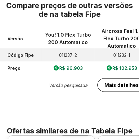
Compare preços de outras versões
de
na tabela Fipe
Aircross Feel 1
You! 1.0 Flex Turbo
Flex Turbo 20
Versão
200 Automatico
Automatico
Código Fipe
011237-2
011232-1
Preço
R$ 96.903
R$ 102.953
Mais detalhes
Versão pesquisada
Ofertas similares de
na Tabela Fipe
Foto 360º