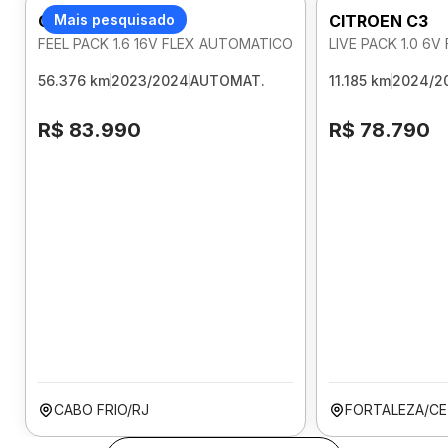
CITROEN C3
Mais pesquisado
CITROEN C3
FEEL PACK 1.6 16V FLEX AUTOMATICO
LIVE PACK 1.0 6
56.376 km
2023/2024
AUTOMAT.
11.185 km
2024/2
R$ 83.990
R$ 78.790
CABO FRIO/RJ
FORTALEZA/CE