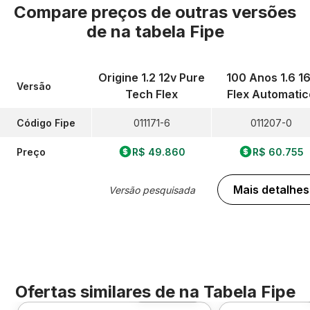
Compare preços de outras versões
de
na tabela Fipe
Origine 1.2 12v Pure
100 Anos 1.6 1
Versão
Tech Flex
Flex Automatic
Código Fipe
011171-6
011207-0
Preço
R$ 49.860
R$ 60.755
Mais detalhes
Versão pesquisada
Ofertas similares de
na Tabela Fipe
Foto 360º