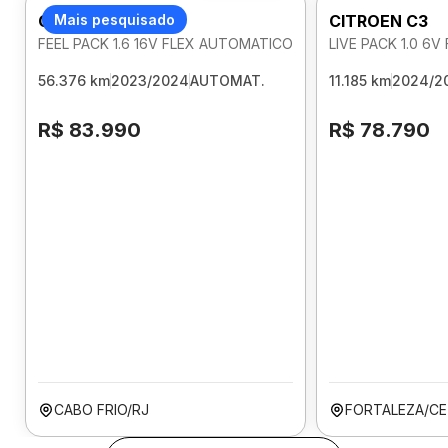
CITROEN C3
Mais pesquisado
CITROEN C3
FEEL PACK 1.6 16V FLEX AUTOMATICO
LIVE PACK 1.0 6
56.376 km
2023/2024
AUTOMAT.
11.185 km
2024/2
R$ 83.990
R$ 78.790
CABO FRIO/RJ
FORTALEZA/CE