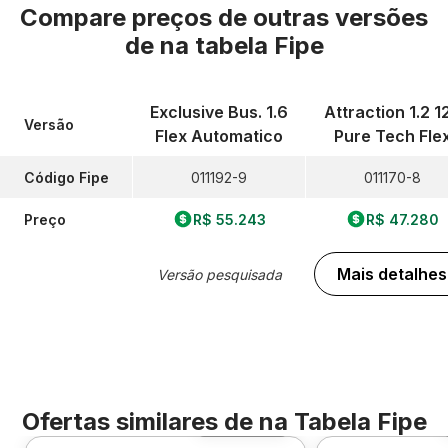
Compare preços de outras versões
de
na tabela Fipe
Exclusive Bus. 1.6
Attraction 1.2 1
Versão
Flex Automatico
Pure Tech Fle
Código Fipe
011192-9
011170-8
Preço
R$ 55.243
R$ 47.280
Mais detalhes
Versão pesquisada
Ofertas similares de
na Tabela Fipe
Foto 360º