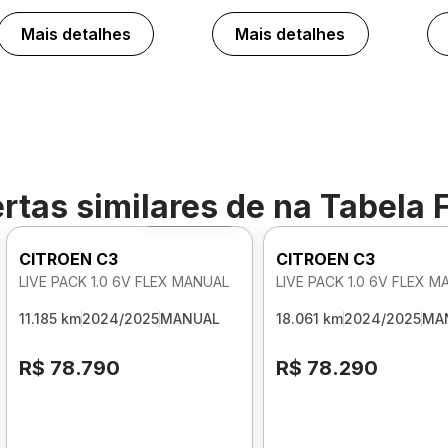
Mais detalhes
Mais detalhes
rtas similares de
na Tabela 
Foto 360º
CITROEN C3
CITROEN C3
LIVE PACK 1.0 6V FLEX MANUAL
LIVE PACK 1.0 6V FLEX 
11.185 km
2024/2025
MANUAL
18.061 km
2024/2025
MA
R$ 78.790
R$ 78.290