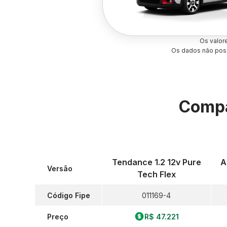
Os valor
Os dados não poss
Compa
Tendance 1.2 12v Pure
A
Versão
Tech Flex
Código Fipe
011169-4
Preço
R$ 47.221