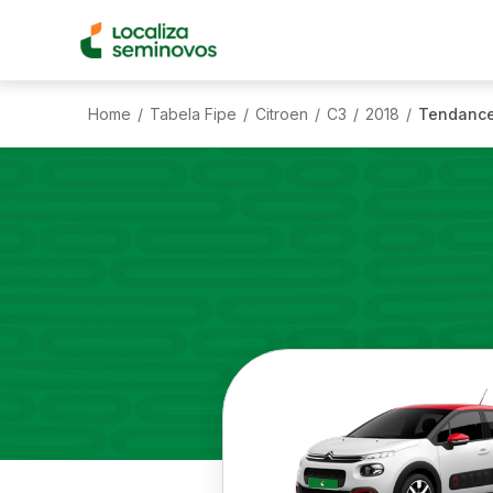
Home
Tabela Fipe
Citroen
C3
2018
Tendance 
/
/
/
/
/