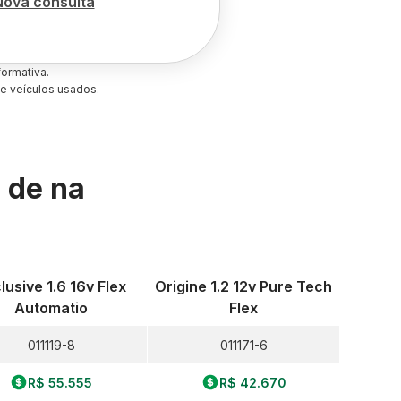
Nova consulta
ormativa.
e veículos usados.
s de
na
lusive 1.6 16v Flex
Origine 1.2 12v Pure Tech
Automatio
Flex
011119-8
011171-6
R$ 55.555
R$ 42.670