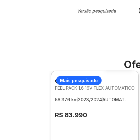
Versão pesquisada
Ofe
Foto 360º
CITROEN C3
Mais pesquisado
FEEL PACK 1.6 16V FLEX AUTOMATICO
56.376 km
2023/2024
AUTOMAT.
R$ 83.990