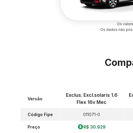
Os valor
Os dados não poss
Compa
Exclus. Excl.solaris 1.6
E
Versão
Flex 16v Mec
Código Fipe
011071-0
Preço
R$ 30.929