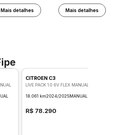
Mais detalhes
Mais detalhes
Fipe
o 360º
CITROEN C3
ANUAL
LIVE PACK 1.0 6V FLEX MANUAL
UAL
18.061 km
2024/2025
MANUAL
R$ 78.290