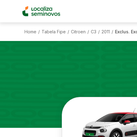
Home
Tabela Fipe
Citroen
C3
2011
Exclus. Ex
/
/
/
/
/