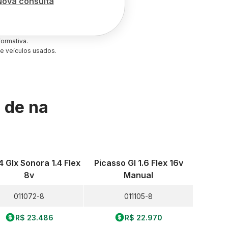
Nova consulta
ormativa.
e veículos usados.
s de
na
.4 Glx Sonora 1.4 Flex
Picasso Gl 1.6 Flex 16v
8v
Manual
011072-8
011105-8
R$ 23.486
R$ 22.970