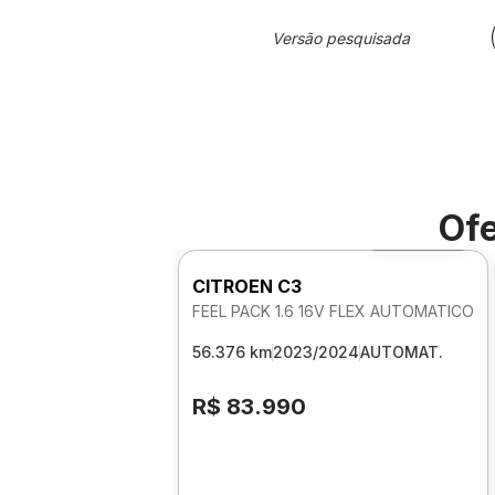
Versão pesquisada
Ofe
Foto 360º
CITROEN C3
FEEL PACK 1.6 16V FLEX AUTOMATICO
56.376 km
2023/2024
AUTOMAT.
R$ 83.990