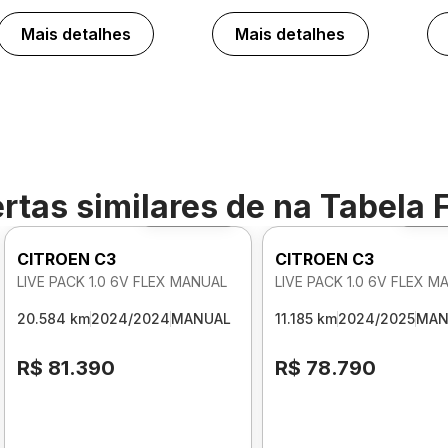
Mais detalhes
Mais detalhes
rtas similares de
na Tabela 
Foto 360º
Fot
CITROEN C3
CITROEN C3
LIVE PACK 1.0 6V FLEX MANUAL
LIVE PACK 1.0 6V FLEX M
20.584 km
2024/2024
MANUAL
11.185 km
2024/2025
MAN
R$ 81.390
R$ 78.790