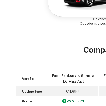
Os valor
Os dados não poss
Compa
Excl. Excl.solar. Sonora
E
Versão
1.6 Flex Aut
Código Fipe
011091-4
Preço
R$ 26.723