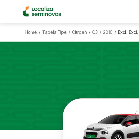
Home
Tabela Fipe
Citroen
C3
2010
Excl. Excl
/
/
/
/
/