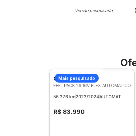
Versão pesquisada
Ofe
Foto 360º
CITROEN C3
Mais pesquisado
FEEL PACK 1.6 16V FLEX AUTOMATICO
56.376 km
2023/2024
AUTOMAT.
R$ 83.990