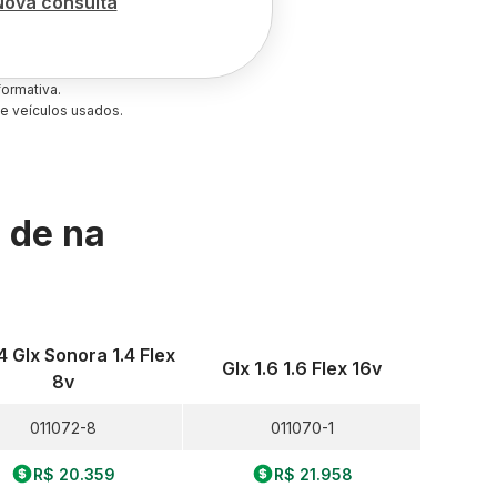
Nova consulta
ormativa.
e veículos usados.
s de
na
.4 Glx Sonora 1.4 Flex
Glx 1.6 1.6 Flex 16v
8v
011072-8
011070-1
R$ 20.359
R$ 21.958