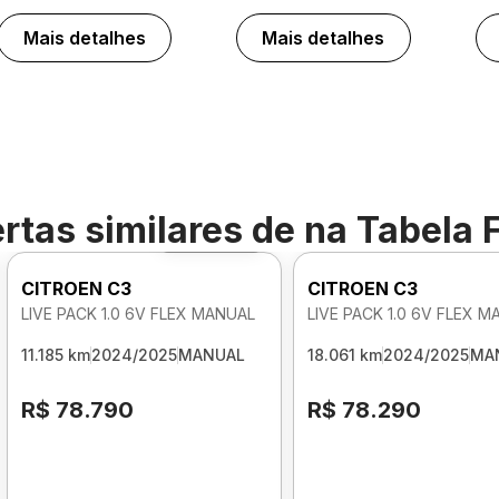
Mais detalhes
Mais detalhes
rtas similares de
na Tabela 
Foto 360º
CITROEN C3
CITROEN C3
LIVE PACK 1.0 6V FLEX MANUAL
LIVE PACK 1.0 6V FLEX 
11.185 km
2024/2025
MANUAL
18.061 km
2024/2025
MA
R$ 78.790
R$ 78.290