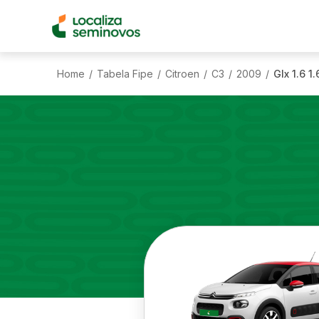
Home
Tabela Fipe
Citroen
C3
2009
Glx 1.6 1.
/
/
/
/
/