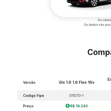
Os valor
Os dados não poss
Compa
E
Glx 1.6 1.6 Flex 16v
Versão
Código Fipe
011070-1
Preço
R$ 19.243