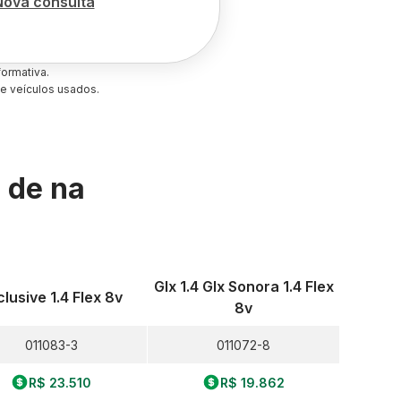
Nova consulta
ormativa.
e veículos usados.
s de
na
Glx 1.4 Glx Sonora 1.4 Flex
clusive 1.4 Flex 8v
8v
011083-3
011072-8
R$ 23.510
R$ 19.862