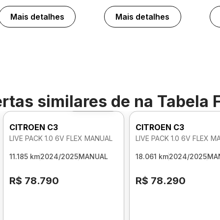
Mais detalhes
Mais detalhes
rtas similares de
na Tabela 
Foto 360º
CITROEN C3
CITROEN C3
LIVE PACK 1.0 6V FLEX MANUAL
LIVE PACK 1.0 6V FLEX 
11.185 km
2024/2025
MANUAL
18.061 km
2024/2025
MA
R$ 78.790
R$ 78.290