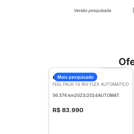
Versão pesquisada
Ofe
Foto 360º
CITROEN C3
Mais pesquisado
FEEL PACK 1.6 16V FLEX AUTOMATICO
56.376 km
2023/2024
AUTOMAT.
R$ 83.990