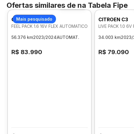
Ofertas similares de
na Tabela Fipe
Foto 360º
CITROEN C3
Mais pesquisado
CITROEN C3
FEEL PACK 1.6 16V FLEX AUTOMATICO
LIVE PACK 1.0 6
56.376 km
2023/2024
AUTOMAT.
34.003 km
2023/
R$ 83.990
R$ 79.090