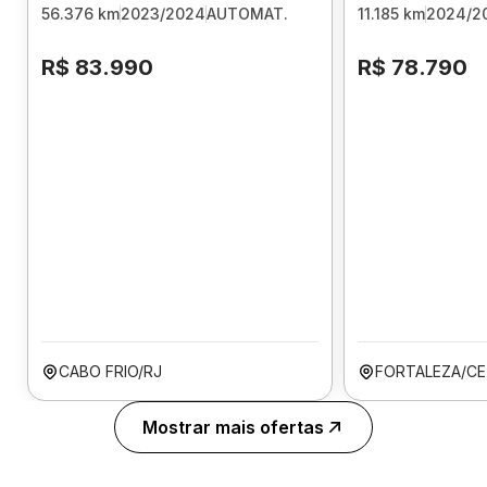
56.376 km
2023/2024
AUTOMAT.
11.185 km
2024/2
R$ 83.990
R$ 78.790
CABO FRIO/RJ
FORTALEZA/CE
Mostrar mais ofertas