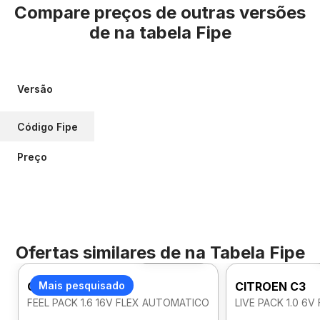
Compare preços de outras versões
de
na tabela Fipe
Versão
Código Fipe
Preço
Ofertas similares de
na Tabela Fipe
Foto 360º
CITROEN C3
Mais pesquisado
CITROEN C3
FEEL PACK 1.6 16V FLEX AUTOMATICO
LIVE PACK 1.0 6