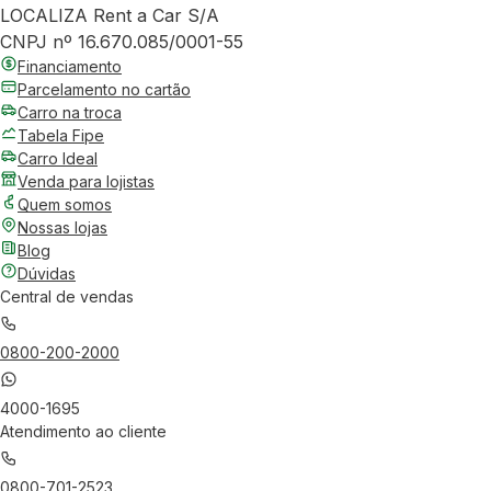
LOCALIZA Rent a Car S/A
CNPJ nº 16.670.085/0001-55
Financiamento
Parcelamento no cartão
Carro na troca
Tabela Fipe
Carro Ideal
Venda para lojistas
Quem somos
Nossas lojas
Blog
Dúvidas
Central de vendas
0800-200-2000
4000-1695
Atendimento ao cliente
0800-701-2523