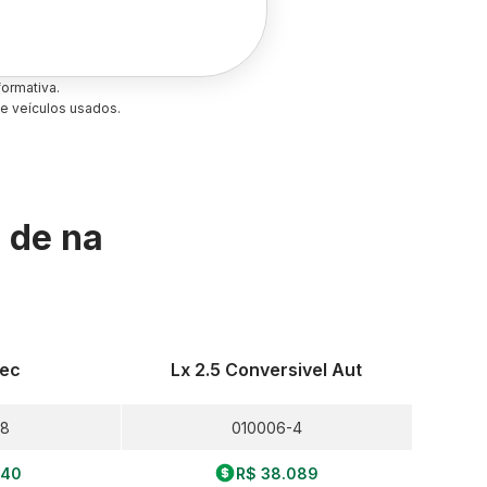
ormativa.
e veículos usados.
s de
na
Mec
Lx 2.5 Conversivel Aut
-8
010006-4
140
R$ 38.089