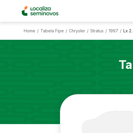
Home
Tabela Fipe
Chrysler
Stratus
1997
Lx 2
/
/
/
/
/
Ta