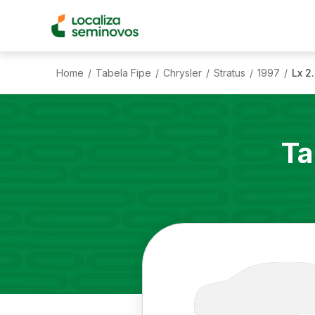
Home
Tabela Fipe
Chrysler
Stratus
1997
Lx 2
/
/
/
/
/
Ta