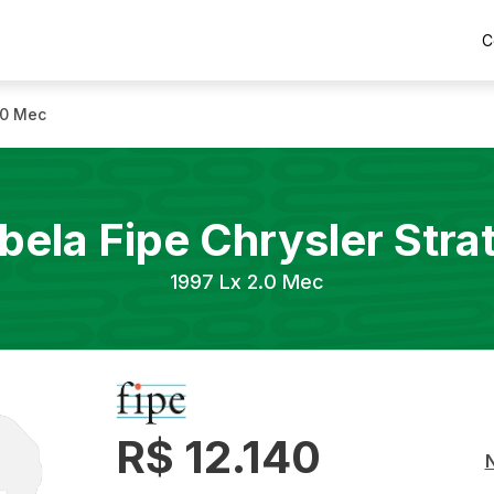
C
.0 Mec
bela Fipe
Chrysler
Stra
1997
Lx 2.0 Mec
R$ 12.140