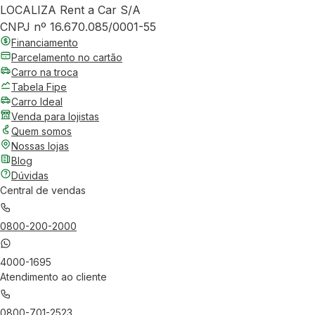
LOCALIZA Rent a Car S/A
CNPJ nº 16.670.085/0001-55
Financiamento
Parcelamento no cartão
Carro na troca
Tabela Fipe
Carro Ideal
Venda para lojistas
Quem somos
Nossas lojas
Blog
Dúvidas
Central de vendas
0800-200-2000
4000-1695
Atendimento ao cliente
0800-701-2523