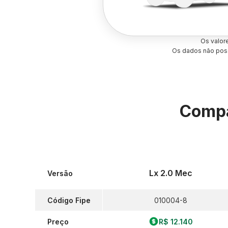
Os valor
Os dados não poss
Compa
Lx 2.0 Mec
Versão
Código Fipe
010004-8
Preço
R$ 12.140