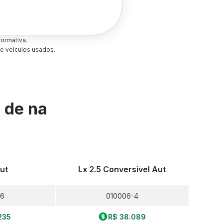
ormativa.
e veículos usados.
s de
na
Aut
Lx 2.5 Conversivel Aut
-6
010006-4
235
R$ 38.089