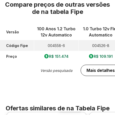
Compare preços de outras versões
de
na tabela Fipe
100 Anos 1.2 Turbo
1.0 Turbo 12v Fl
Versão
12v Automatico
Automatico
Código Fipe
004558-6
004526-8
Preço
R$ 151.474
R$ 109.191
Mais detalhes
Versão pesquisada
Ofertas similares de
na Tabela Fipe
Foto 360º