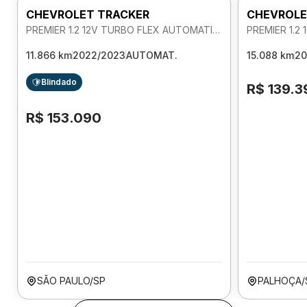
CHEVROLET TRACKER
CHEVROLE
PREMIER 1.2 12V TURBO FLEX AUTOMATICO
11.866 km
2022/2023
AUTOMAT.
15.088 km
20
Blindado
R$ 139.3
R$ 153.090
SÃO PAULO/SP
PALHOÇA/