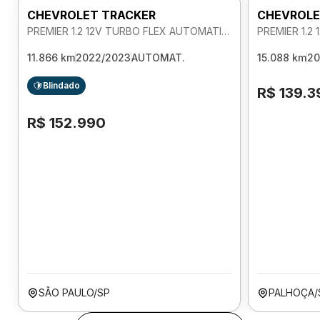
CHEVROLET TRACKER
CHEVROLE
PREMIER 1.2 12V TURBO FLEX AUTOMATICO
11.866 km
2022/2023
AUTOMAT.
15.088 km
20
Blindado
R$ 139.3
R$ 152.990
SÃO PAULO/SP
PALHOÇA/