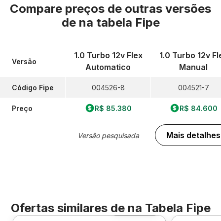
Compare preços de outras versões
de
na tabela Fipe
1.0 Turbo 12v Flex
1.0 Turbo 12v Fl
Versão
Automatico
Manual
Código Fipe
004526-8
004521-7
Preço
R$ 85.380
R$ 84.600
Mais detalhes
Versão pesquisada
Ofertas similares de
na Tabela Fipe
Foto 360º