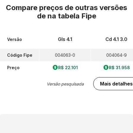
Compare preços de outras versões
de
na tabela Fipe
Gls 4.1
Cd 4.1 3.0
Versão
Código Fipe
004063-0
004064-9
Preço
R$ 22.101
R$ 31.958
Mais detalhes
Versão pesquisada