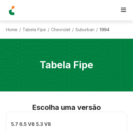
Home
Tabela Fipe
Chevrolet
Suburban
1994
/
/
/
/
Tabela Fipe
Escolha uma versão
5.7 6.5 V8 5.3 V8