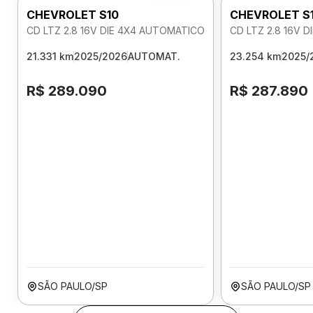
CHEVROLET S10
CHEVROLET S
CD LTZ 2.8 16V DIE 4X4 AUTOMATICO
CD LTZ 2.8 16V 
21.331 km
2025/2026
AUTOMAT.
23.254 km
2025/
R$ 289.090
R$ 287.890
SÃO PAULO/SP
SÃO PAULO/SP