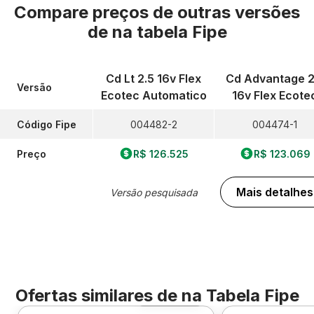
Compare preços de outras versões
de
na tabela Fipe
Cd Lt 2.5 16v Flex
Cd Advantage 2
Versão
Ecotec Automatico
16v Flex Ecote
Código Fipe
004482-2
004474-1
Preço
R$ 126.525
R$ 123.069
Mais detalhes
Versão pesquisada
Ofertas similares de
na Tabela Fipe
Foto 360º